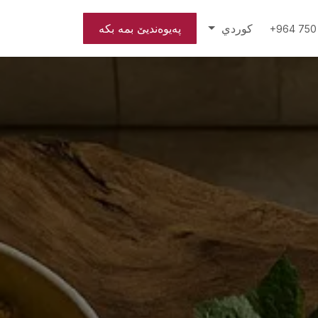
كوردي
پەیوەندیێ بمە بكە
+964 750