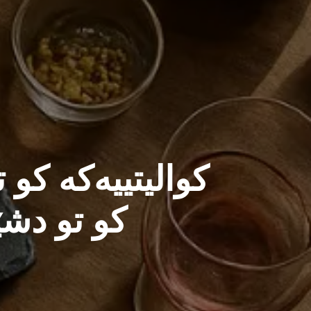
كوالیتییەكە كو 
كو تو دش