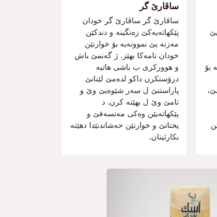
ساڤارێ گر
ساڤارێ گر ساڤارێ گر خودان
یێ
پێكھاتەیەكێ زەنگینە و دندكێن
مەزنە یێ نموونەیە بۆ خوارنێن
خودان تامەكا بھێز. ژ گەنمێ باش
 بۆ
و ھووركری ب باشی ھاتیە
درۆستكرن داكو لدەمێ لێنانێ
ێ،
پاراستنێ ل سەر شێوەیێ وێ و
تامێ وێ ل بھێتە كرن. د
پێكھاتەیێن وەكی مەنسەفێ و
ن
یختاتێ و خوارنێن حەشاندنێدا دھێتە
بكارئینان.