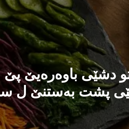
تو دشێی باوەرەیێ پێ بی
ێی پشت بەستنێ ل سە