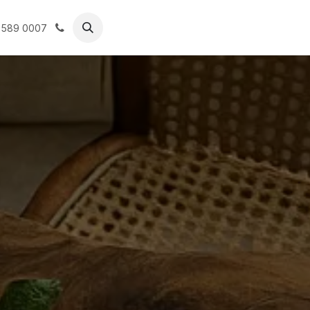
ھەلیكار
پەیوەندیێ بمە بكە
 589 0007