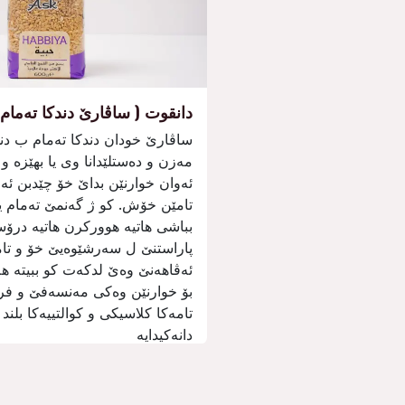
دانقوت ( ساڤارێ دندكا تەمام)
ساڤارێ خودان دندكا تەمام ب دن
مەزن و دەستلێدانا وی یا بھێزە و 
ئەوان خوارنێن بداێ خۆ چێدبن ئە
تامێن خۆش. كو ژ گەنمێ تەمام
بباشی ھاتیە ھووركرن ھاتیە درۆ
پاراستنێ ل سەرشێوەیێ خۆ و تام
ئەڤاھەنێ وەێ لدكەت كو ببیتە ھە
بۆ خوارنێن وەكی مەنسەفێ و فری
تامەكا كلاسیكی و كوالتییەكا بلند 
دانەكیدایە