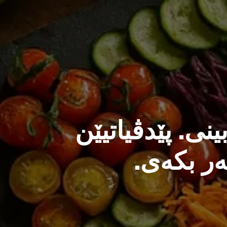
نی. پێدڤیاتیێن
ر بكەی.