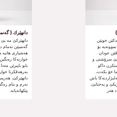
دانھێرك ( گەن
دكێن خویێن
دانھێركێ مە یێ 
نموونەیە بۆ
گەنمیێن تەمام د
ڤێن خودان
ھەشیاری ھاتیە ھ
 یێ سرۆشتی و
خوارنەكا زەنگین 
ستكرن داكو
بابو باپیرێن مەدا
ا خۆ بكەت،
بەرھەڤكرنا خوار
لبژاردنەكا باش
دانھێركێ، ھەریس
كێ و یەختاتێ،
نەرم و بتام رەگڤە
د ھەر
پێكھاتەیانە.​