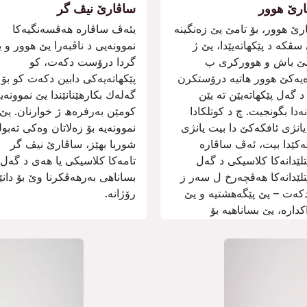
رێ ھوور
ساڤارێ نیڤ گر
رێ ھوور، بۆ تامێ یێ زەنگینە
يئەڤ ساڤارە ھەڤسەنگیەكا
سڤكە د پێكھاتەیێدا، یێ ژ
نموونەیی د ناڤبەرا یێ ھوور و 
ێ باش و ھووركری ب
گردا درۆست دكەت، كو
یەكێ ھوور ھاتیە درۆستكرن
پێكھاتەیەكی دابین دكەت كو بۆ
د گەل پێكھاتەیێن تە یێن
گەلەك بكارھێنانێندا یێ نموونەیە
ەدا بگونجیت. چ د كوتلكادا
كومێن بەرفرەھ ژ خوارنان. یێ
یانژی ئافكەكێ دا بیت یانژی
نموونەیە بۆ زەلاتان وەكی تەبول
تەكێدا بیت، ئەڤ ساڤارە
شوربا بھێز، ساڤارێ نیڤ گر
لێدانەكا كلاسیكی د گەل
تامەكا كلاسیكی یا ھەی د گەل
لێدانەكا ھەڤچەرخ ل سەر ز
بساناھی بەرھەڤكرنا وێ بۆ دانێ
دكەت – یێ پێگەھشتیە و یێ
رۆژانە.
دارە، یێ بساناھیە بۆ
ەڤكرنێ.