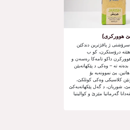
مێ ھووركری)
سرۆشتی ژ پاقژترین دندكێن
ھێتە درۆستكرن، كو ب
ووركرن داكو تامەكا رەسەن و
بدەتە تە – وەكی د پێكھاتەیێن
 ھاتین. یێ نموونەیە بۆ
نێن كلاسیكی وەكی كوتلكێ،
ێ، شوربان، د گەل پێكھاتەیەكێ
دانا گەرماتیا مێزێ و كوالیتیا