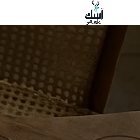
خطي للذهاب إلى المحتوى
سەرەكی
ئەم كینە
بەرھەم