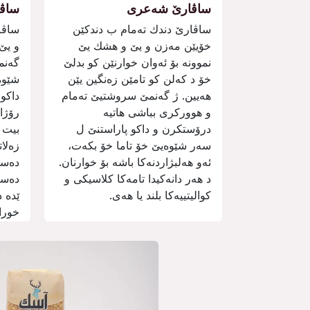
ساڤارێ شەعری
ساڤا
ساڤارێ دندك تەمام ب دندكێن
ساڤا
خۆیێن مەزن و یێ و ھشك یێ
و یێ 
نموونە بۆ ئەوان خوارنێن كو بدلێ
گەنم
خۆ د كەلن كو تامێن زەنگین یێن
شێوە
ھەیین. ژ گەنمێ سروشتیێ تەمام
داكو 
و ھووركری بباشی ھاتیە
رۆژان
درۆستكرن و داكو پاراستنێ ل
بیت 
سەر شێوەیێ خۆ تاما خۆ بكەت،
زەلا
ئەو ھەلبژاردنەكا باشە بۆ خوارنان.
دەست
د ھەر دانەكیدا تامەكا كلاسیكی و
دەست
كوالیتییەكا بلند یا ھەی.
ێدە 
خوراك
بەرھ