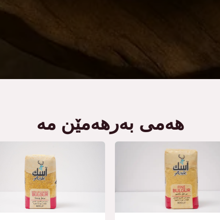
ھەمی بەرھەمێن مە